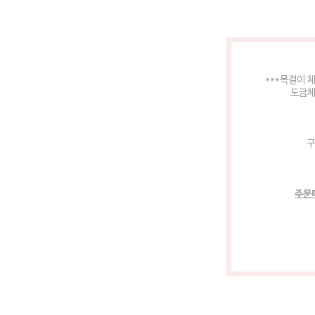
***목걸이 
도금체
구
주문