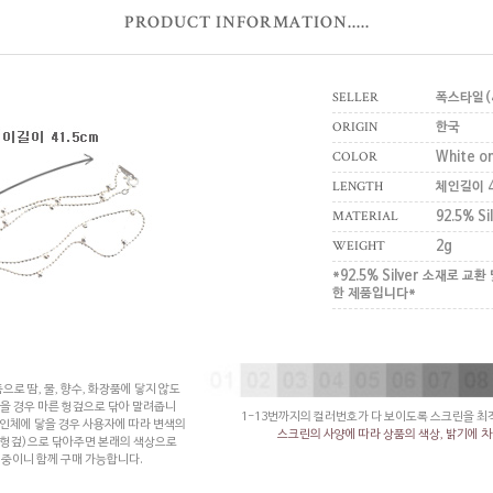
PRODUCT INFORMATION.....
SELLER
폭스타일(4
ORIGIN
한국
COLOR
White on
LENGTH
체인길이 4
MATERIAL
92.5% Si
WEIGHT
2g
*92.5% Silver 소재로 교
한 제품입니다*
으로 땀, 물, 향수, 화장품에 닿지 않도
았을 경우 마른 헝겊으로 닦아 말려줍니
1-13번까지의 컬러번호가 다 보이도록 스크린을 
 인체에 닿을 경우 사용자에 따라 변색의
스크린의 사양에 따라 상품의 색상, 밝기에 차
 헝겊)으로 닦아주면 본래의 색상으로
중이니 함께 구매 가능합니다.