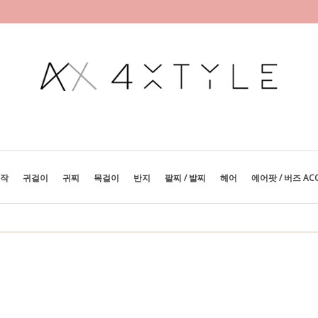
제작
귀걸이
귀찌
목걸이
반지
팔찌 / 발찌
헤어
에어팟 / 버즈 AC