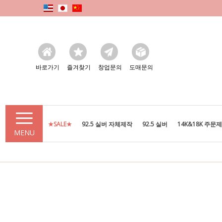
바로가기
즐겨찾기
창업문의
도매문의
★SALE★
92.5 실버 자체제작
92.5 실버
14K&18K 주문
MENU