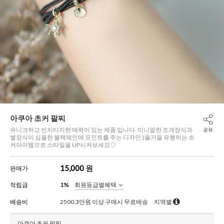
아쿠아 초커 팔찌
유니크하고 빈지티지한 매력이 있는 제품 입니다. 미니멀한 조개장식과
공유
별장식이 심플한 블랙체인에 포인트를 주는 디자인:)올가을 유행하는 초
커아이템으로 스타일을 UP시켜보세요♡
15,000
원
판매가
적립금
1%
회원등급별혜택
배송비
2500,3만원 이상 구매시 무료배송
지역별
아쿠아 초커 팔찌