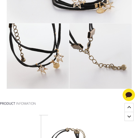
폭스타일,귀걸이쇼핑몰,반지쇼핑몰,명품귀걸이,명품주얼리,악세사리쇼핑몰,패션귀걸이,액세서리,트리벌