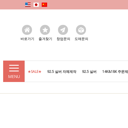
바로가기
즐겨찾기
창업문의
도매문의
★SALE★
92.5 실버 자체제작
92.5 실버
14K&18K 주문
MENU