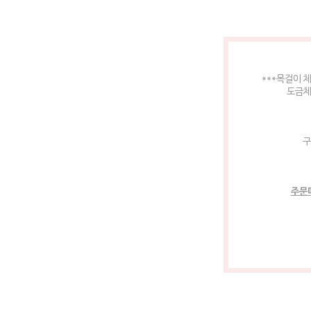
***목걸이 
도금체
구
주문