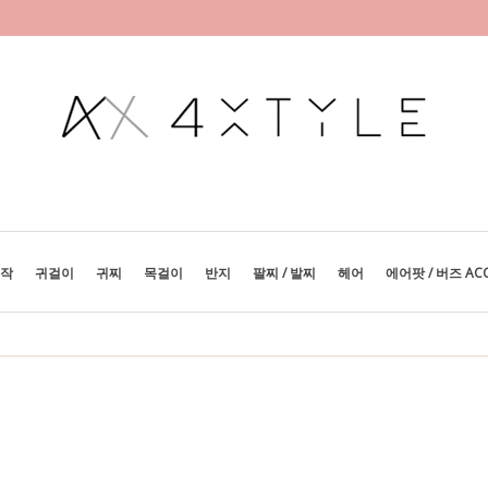
제작
귀걸이
귀찌
목걸이
반지
팔찌 / 발찌
헤어
에어팟 / 버즈 AC