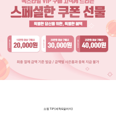
쇼핑 TiP (세척&알러지)