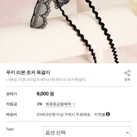
푸키 리본 초커 목걸이
나뭇잎, 리본 2타입의 페미닌한 레이스 초커목걸이.
공유
8,000
원
판매가
적립금
1%
회원등급별혜택
배송비
2500,3만원 이상 구매시 무료배송
지역별
Type