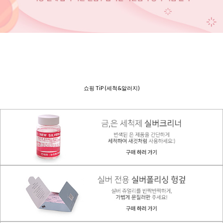
쇼핑 TiP (세척&알러지)