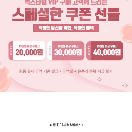
쇼핑 TiP (세척&알러지)