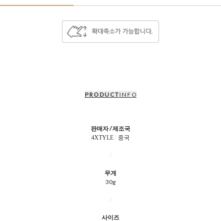
P R O D U C T
I N F O
판매자 / 제조국
4XTYLE
/
중국
/
무게
30g
/
사이즈