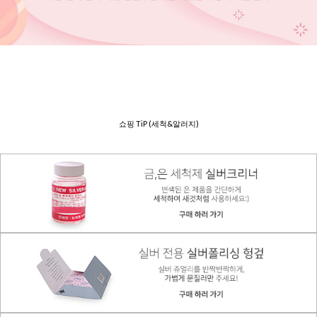
쇼핑 TiP (세척&알러지)