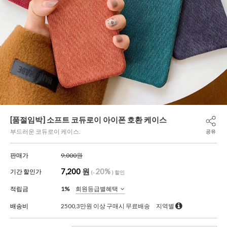
[품절임박] 소프트 코듀로이 아이폰 호환 케이스
부드러운 코듀로이 케이스.
공유
판매가
9,000원
7,200
원
20%
기간 할인가
(-
) 할인
적립금
1%
회원등급별혜택
배송비
2500,3만원 이상 구매시 무료배송
지역별