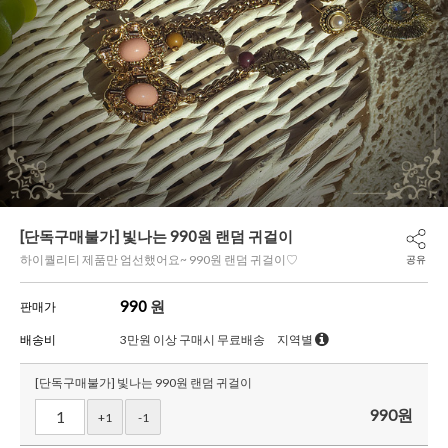
[단독구매불가] 빛나는 990원 랜덤 귀걸이
하이퀄리티 제품만 엄선했어요~ 990원 랜덤 귀걸이♡
공유
990
원
판매가
배송비
3만원 이상 구매시 무료배송
지역별
[단독구매불가] 빛나는 990원 랜덤 귀걸이
990
원
+1
-1