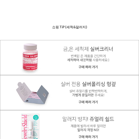
쇼핑 TiP (세척&알러지)