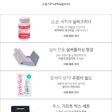
쇼핑 TiP (세척&알러지)