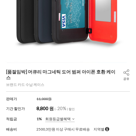
[품절임박] 머큐리 마그네틱 도어 범퍼 아이폰 호환 케이
스
공유
브랜드 카드 수납 케이스
판매가
11,000원
8,800
원
20%
기간 할인가
(-
) 할인
적립금
1%
회원등급별혜택
배송비
2500,3만원 이상 구매시 무료배송
지역별