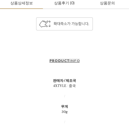
상품상세정보
상품후기
(0
)
상품문의
P R O D U C T
I N F O
판매자 / 제조국
4XTYLE
/
중국
/
무게
30g
/