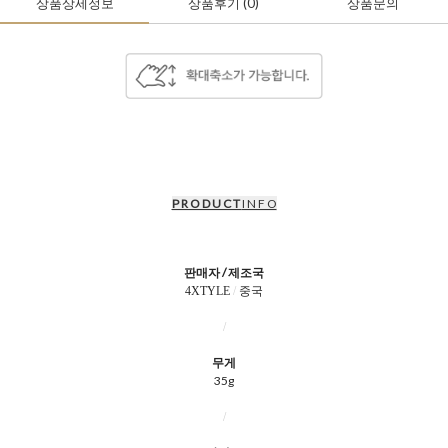
상품상세정보
상품후기
(0
)
상품문의
P R O D U C T
I N F O
판매자 / 제조국
4XTYLE
/
중국
/
무게
35g
/