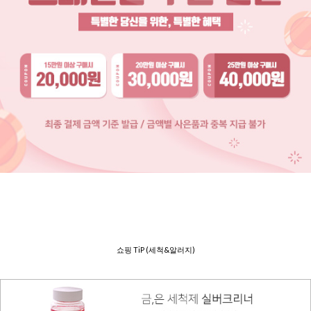
쇼핑 TiP (세척&알러지)