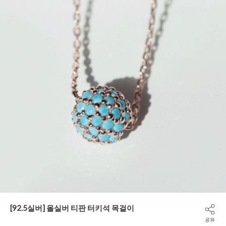
[92.5실버] 올실버 티판 터키석 목걸이
공유