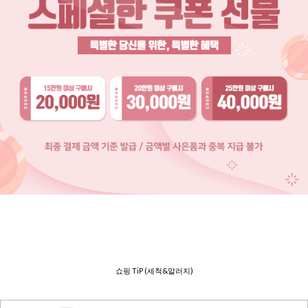
쇼핑 TiP (세척&알러지)