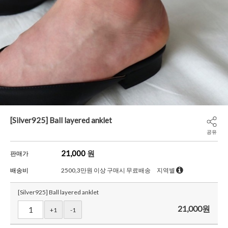
[Silver925] Ball layered anklet
공유
21,000
원
판매가
배송비
2500,3만원 이상 구매시 무료배송
지역별
[Silver925] Ball layered anklet
21,000
원
+1
-1