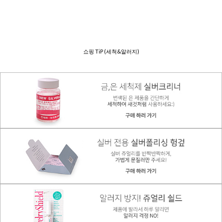
쇼핑 TiP (세척&알러지)