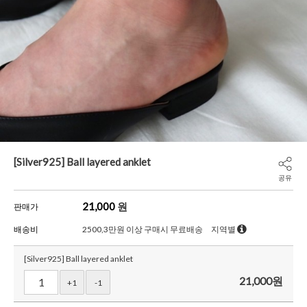
[Silver925] Ball layered anklet
공유
21,000
원
판매가
배송비
2500,3만원 이상 구매시 무료배송
지역별
[Silver925] Ball layered anklet
21,000
원
+1
-1