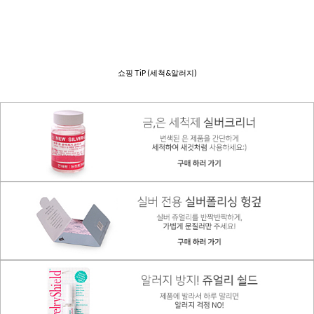
쇼핑 TiP (세척&알러지)