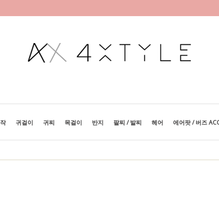
제작
귀걸이
귀찌
목걸이
반지
팔찌 / 발찌
헤어
에어팟 / 버즈 AC