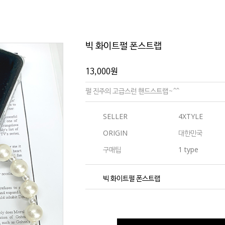
빅 화이트펄 폰스트랩
13,000
원
펄 진주의 고급스런 핸드스트랩~^^
SELLER
4XTYLE
ORIGIN
대한민국
구매팁
1 type
빅 화이트펄 폰스트랩