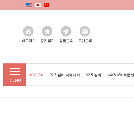
바로가기
즐겨찾기
창업문의
도매문의
★SALE★
92.5 실버 자체제작
92.5 실버
14K&18K 주문
MENU