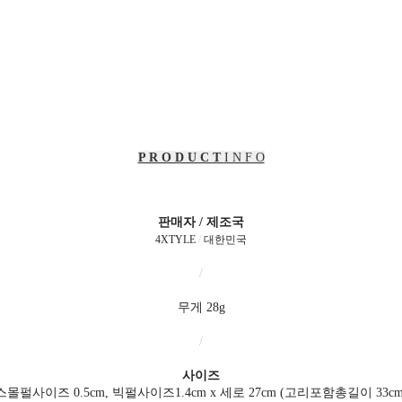
P R O D U C T
I N F O
판매자 / 제조국
4XTYLE
/
대한민국
/
무게 28g
/
사이즈
스몰펄사이즈 0.5cm, 빅펄사이즈1.4cm x 세로 27cm (고리포함총길이 33cm