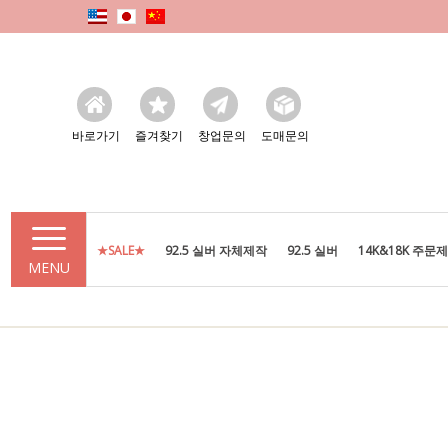
바로가기
즐겨찾기
창업문의
도매문의
★SALE★
92.5 실버 자체제작
92.5 실버
14K&18K 주문
MENU