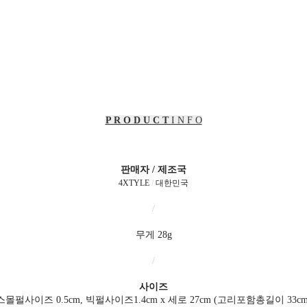
P R O D U C T
I N F O
판매자 / 제조국
4XTYLE
/
대한민국
/
무게 28g
/
사이즈
스몰펄사이즈 0.5cm, 빅펄사이즈1.4cm x 세로 27cm (고리포함총길이 33cm