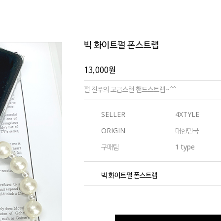
빅 화이트펄 폰스트랩
13,000
원
펄 진주의 고급스런 핸드스트랩~^^
SELLER
4XTYLE
ORIGIN
대한민국
구매팁
1 type
빅 화이트펄 폰스트랩