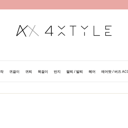
제작
귀걸이
귀찌
목걸이
반지
팔찌 / 발찌
헤어
에어팟 / 버즈 AC