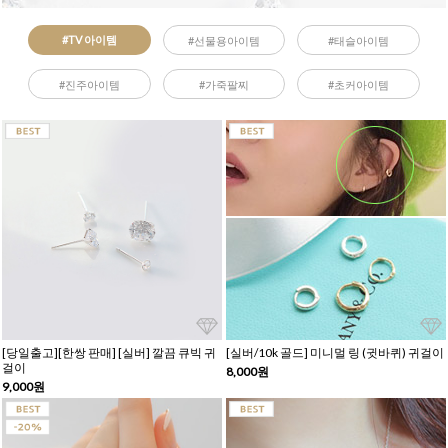
#TV 아이템
#선물용아이템
#태슬아이템
#진주아이템
#가죽팔찌
#초커아이템
[당일출고][한쌍 판매] [실버] 깔끔 큐빅 귀
[실버/10k 골드] 미니멀 링 (귓바퀴) 귀걸이
걸이
8,000원
9,000원