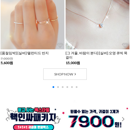
[품절임박] [실버] 탤런티드 반지
[그 겨울, 바람이 분다] [실버] 오영 큐빅 목
걸이
7,000원
5,600원
15,000원
SHOP NOW