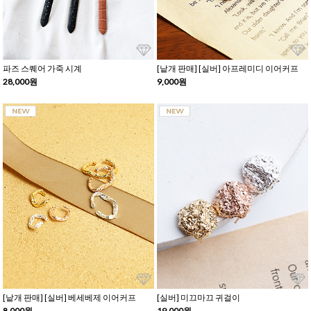
파즈 스퀘어 가죽 시계
[낱개 판매] [실버] 아프레미디 이어커프
28,000원
9,000원
[낱개 판매] [실버] 베세베제 이어커프
[실버] 미끄마끄 귀걸이
8,000원
19,000원