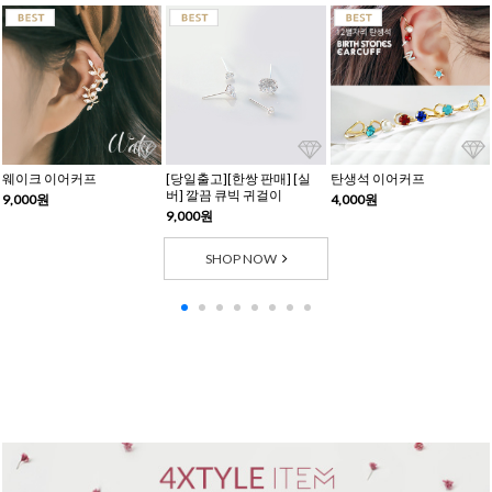
웨이크 이어커프
[당일출고][한쌍 판매] [실
탄생석 이어커프
버] 깔끔 큐빅 귀걸이
9,000원
4,000원
9,000원
SHOP NOW