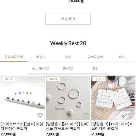
18,000원
MORE
Weekly Best 20
귀걸이&귀찌
목걸이
반지
팔찌&발찌
헤어
에어팟ACC
폰ACC
잡화
[스와로브스키] [실버] 데일
[당일출고][4사이즈] [실버]
[당일출고] [16개 1세트] 에
리 탄생석 귀걸이
심플 라운드 링 귀걸이
브리 데이 귀걸이
27,000원
7,000원
9,000원