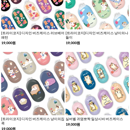
[트라이코지] 디자인 버즈케이스 러브베어
[트라이코지]디자인 버즈케이스 냥이의나
패턴
들이
19,000원
19,000원
[트라이코지] 디자인 버즈케이스 냥이의집
실버벨 귀염뽀짝 일상시바 버즈케이스
콕
19,000원
19,000원