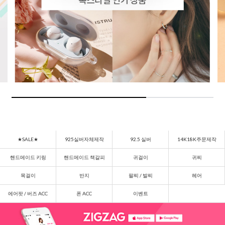
★SALE★
925실버자체제작
92.5 실버
14K18K주문제작
핸드메이드 키링
핸드메이드 책갈피
귀걸이
귀찌
목걸이
반지
팔찌 / 발찌
헤어
에어팟 / 버즈 ACC
폰 ACC
이벤트