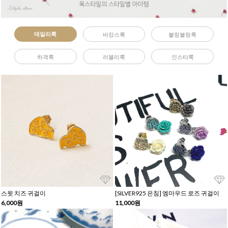
데일리룩
바캉스룩
블링블링룩
하객룩
러블리룩
인스타룩
스윗 치즈 귀걸이
[SILVER925 은침] 엠마우드 로즈 귀걸이
6,000원
11,000원