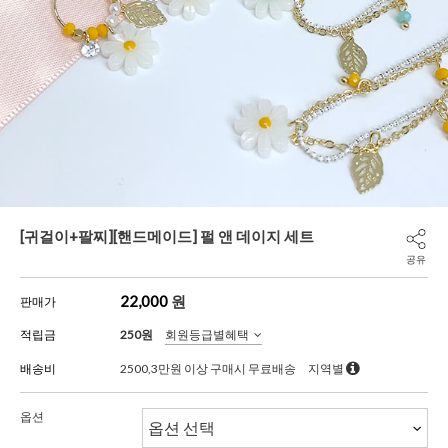
[귀걸이+팔찌][핸드메이드] 펄 앤 데이지 세트
공유
22,000
원
판매가
적립금
250원
회원등급별혜택
배송비
2500,3만원 이상 구매시 무료배송
지역별
옵션