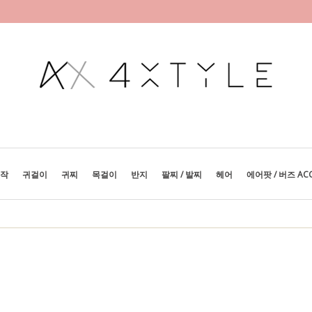
제작
귀걸이
귀찌
목걸이
반지
팔찌 / 발찌
헤어
에어팟 / 버즈 AC