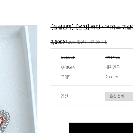
[품절임박] [은침] 러빙 루비하트 귀걸
9,600원
20% 할인된 가격입니다.
SELLER
4XTYLE
ORIGIN
대한민국
구매팁
2 color
옵션