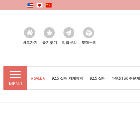
바로가기
즐겨찾기
창업문의
도매문의
★SALE★
92.5 실버 자체제작
92.5 실버
14K&18K 주문
MENU