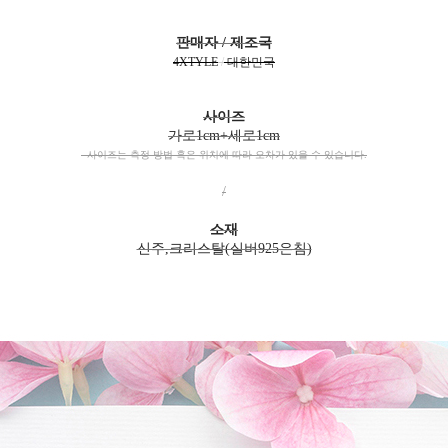
판매자 / 제조국
4XTYLE
/
대한민국
사이즈
가로1cm+세로1cm
- 사이즈는 측정 방법 혹은 위치에 따라 오차가 있을 수 있습니다.
/
소재
신주,크리스탈(실버925은침)