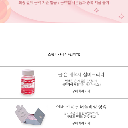
쇼핑 TiP (세척&알러지)