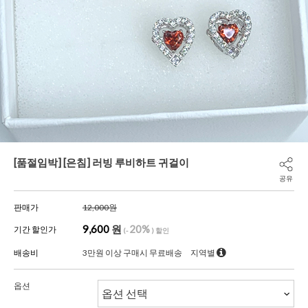
[품절임박] [은침] 러빙 루비하트 귀걸이
공유
판매가
12,000원
9,600
원
20%
기간 할인가
(-
) 할인
배송비
3만원 이상 구매시 무료배송
지역별
옵션