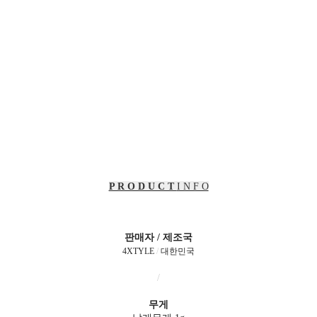
P R O D U C T
I N F O
판매자 / 제조국
4XTYLE
/
대한민국
/
무게