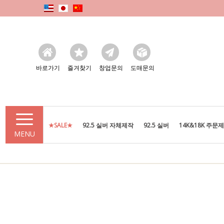
바로가기
즐겨찾기
창업문의
도매문의
★SALE★
92.5 실버 자체제작
92.5 실버
14K&18K 주문
MENU