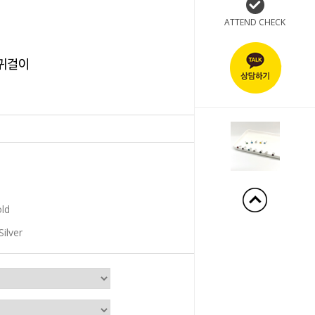
ATTEND CHECK
 귀걸이
+180%
old
Silver