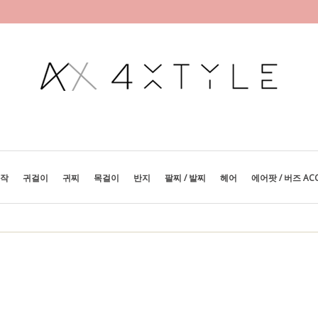
제작
귀걸이
귀찌
목걸이
반지
팔찌 / 발찌
헤어
에어팟 / 버즈 AC