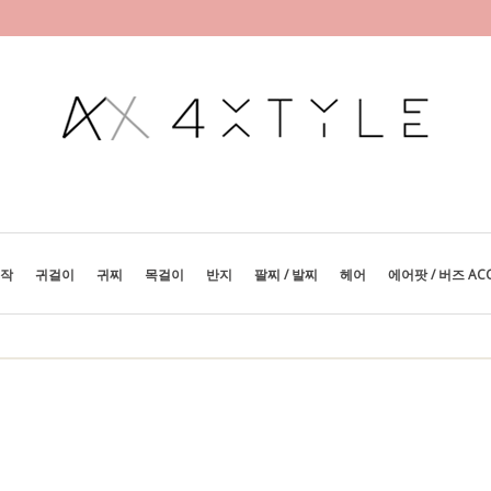
제작
귀걸이
귀찌
목걸이
반지
팔찌 / 발찌
헤어
에어팟 / 버즈 AC