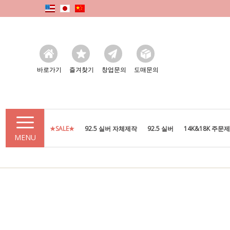
바로가기
즐겨찾기
창업문의
도매문의
★SALE★
92.5 실버 자체제작
92.5 실버
14K&18K 주문
MENU