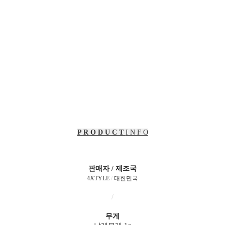
P R O D U C T
I N F O
판매자 / 제조국
4XTYLE
/
대한민국
/
무게