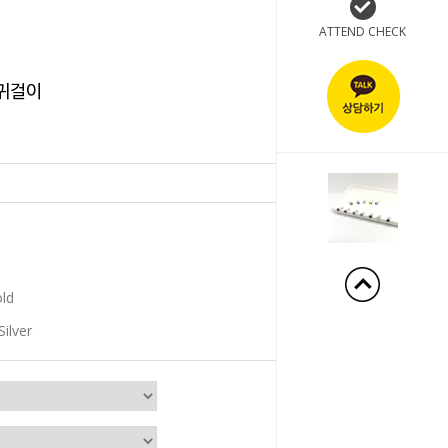
ATTEND CHECK
 귀걸이
+180%
old
Silver