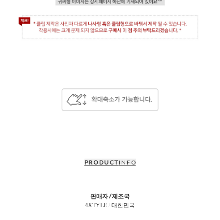
P R O D U C T
I N F O
판매자 / 제조국
4XTYLE
/
대한민국