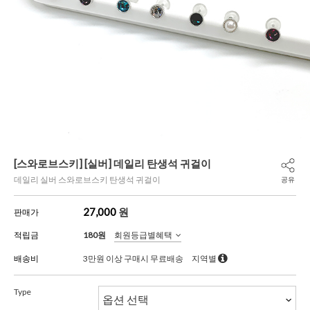
[스와로브스키] [실버] 데일리 탄생석 귀걸이
데일리 실버 스와로브스키 탄생석 귀걸이
공유
27,000
원
판매가
적립금
180원
회원등급별혜택
배송비
3만원 이상 구매시 무료배송
지역별
Type