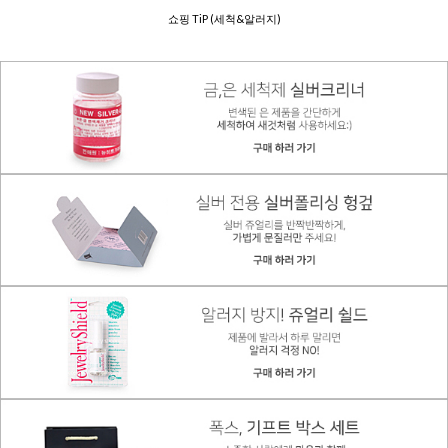
쇼핑 TiP (세척&알러지)