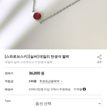
[스와로브스키] [실버] 데일리 탄생석 팔찌
데일리 실버 스와로브스키 탄생석 팔찌
공유
36,000
원
판매가
적립금
240원
회원등급별혜택
배송비
2500,3만원 이상 구매시 무료배송
지역별
Type