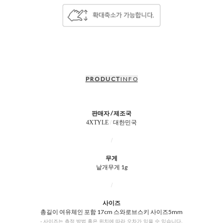
P R O D U C T
I N F O
판매자 / 제조국
4XTYLE
/
대한민국
/
무게
낱개무게 1g
/
사이즈
총길이 여유체인 포함 17cm 스와로브스키 사이즈5mm
- 사이즈는 측정 방법 혹은 위치에 따라 오차가 있을 수 있습니다.