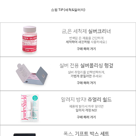
쇼핑 TiP (세척&알러지)