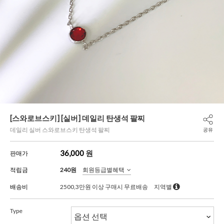
[스와로브스키] [실버] 데일리 탄생석 팔찌
데일리 실버 스와로브스키 탄생석 팔찌
공유
36,000
원
판매가
적립금
240원
회원등급별혜택
배송비
2500,3만원 이상 구매시 무료배송
지역별
Type