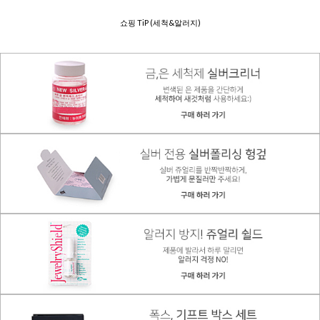
쇼핑 TiP (세척&알러지)