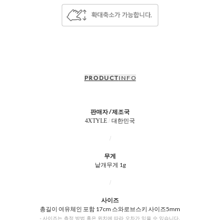
P R O D U C T
I N F O
판매자 / 제조국
4XTYLE
/
대한민국
/
무게
낱개무게 1g
/
사이즈
총길이 여유체인 포함 17cm 스와로브스키 사이즈5mm
- 사이즈는 측정 방법 혹은 위치에 따라 오차가 있을 수 있습니다.