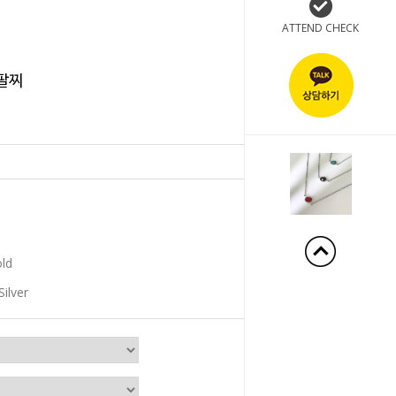
ATTEND CHECK
 팔찌
+240%
old
Silver