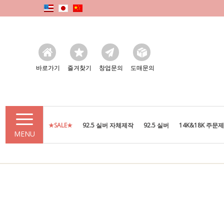
바로가기
즐겨찾기
창업문의
도매문의
★SALE★
92.5 실버 자체제작
92.5 실버
14K&18K 주문
MENU