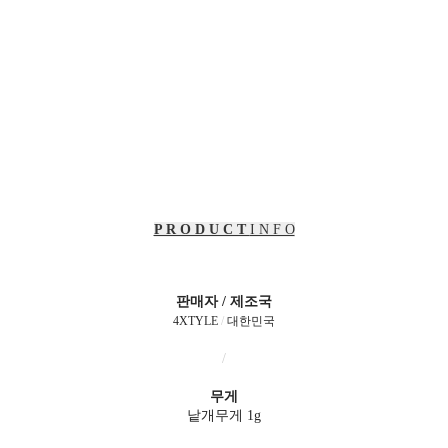
P R O D U C T
I N F O
판매자 / 제조국
4XTYLE
/
대한민국
/
무게
낱개무게 1g