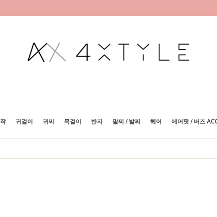
제작
귀걸이
귀찌
목걸이
반지
팔찌 / 발찌
헤어
에어팟 / 버즈 AC