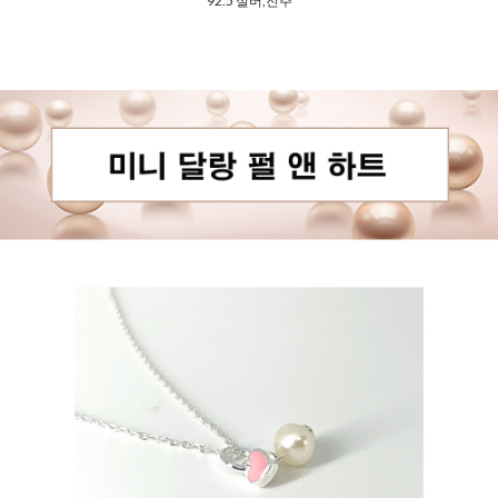
92.5 실버,진주