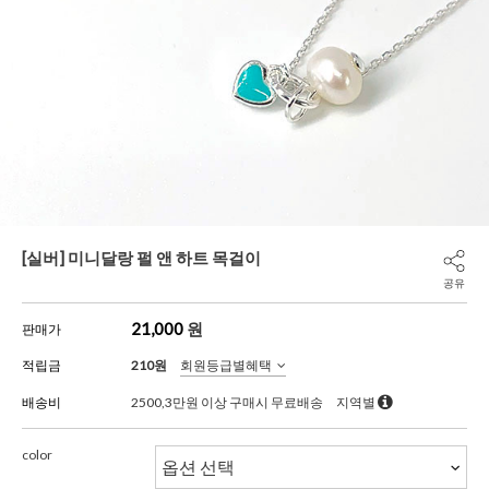
[실버] 미니달랑 펄 앤 하트 목걸이
공유
21,000
원
판매가
적립금
210원
회원등급별혜택
배송비
2500,3만원 이상 구매시 무료배송
지역별
color