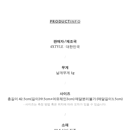
P R O D U C T
I N F O
판매자 / 제조국
4XTYLE
/
대한민국
/
무게
낱개무게 1g
/
사이즈
총길이 42.5cm(길이39.5cm+여유체인3cm) 매달분리불가 (매달길이1.5cm)
- 사이즈는 측정 방법 혹은 위치에 따라 오차가 있을 수 있습니다.
/
소재