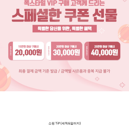
쇼핑 TiP (세척&알러지)