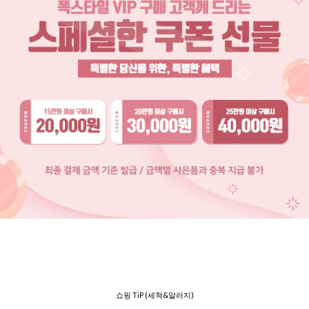
쇼핑 TiP (세척&알러지)