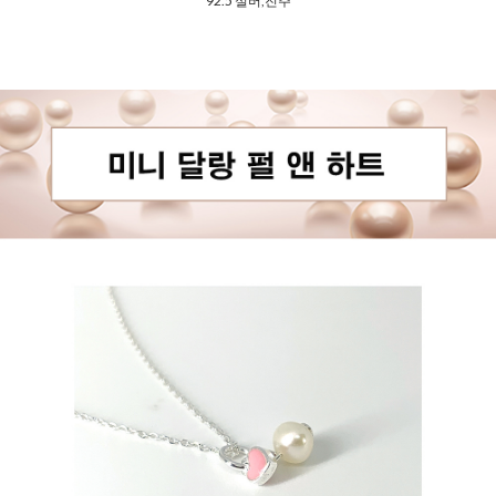
92.5 실버,진주