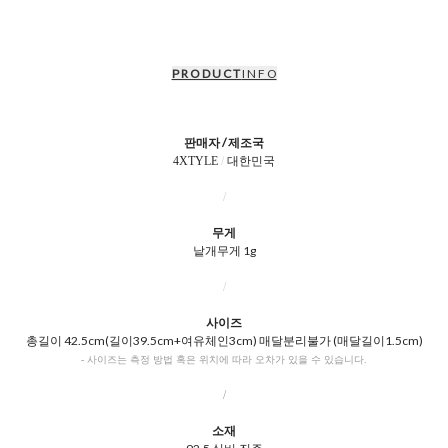
P R O D U C T
I N F O
판매자 / 제조국
4XTYLE
/
대한민국
/
무게
낱개무게 1g
/
사이즈
총길이 42.5cm(길이39.5cm+여유체인3cm) 매달분리불가 (매달길이1.5cm)
- 사이즈는 측정 방법 혹은 위치에 따라 오차가 있을 수 있습니다.
/
소재