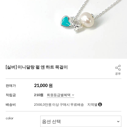
[실버] 미니달랑 펄 앤 하트 목걸이
공유
21,000
원
판매가
적립금
210원
회원등급별혜택
배송비
2500,3만원 이상 구매시 무료배송
지역별
color