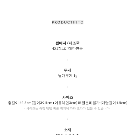
P R O D U C T
I N F O
판매자 / 제조국
4XTYLE
/
대한민국
/
무게
낱개무게 1g
/
사이즈
총길이 42.5cm(길이39.5cm+여유체인3cm) 매달분리불가 (매달길이1.5cm)
- 사이즈는 측정 방법 혹은 위치에 따라 오차가 있을 수 있습니다.
/
소재