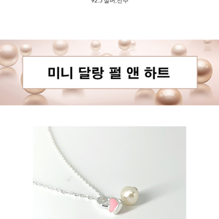
92.5 실버,진주