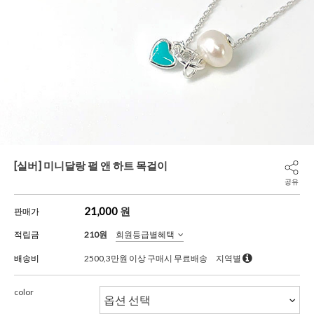
[실버] 미니달랑 펄 앤 하트 목걸이
공유
21,000
원
판매가
적립금
210원
회원등급별혜택
배송비
2500,3만원 이상 구매시 무료배송
지역별
color