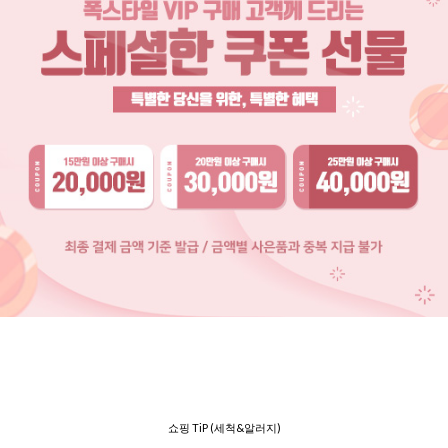
쇼핑 TiP (세척&알러지)