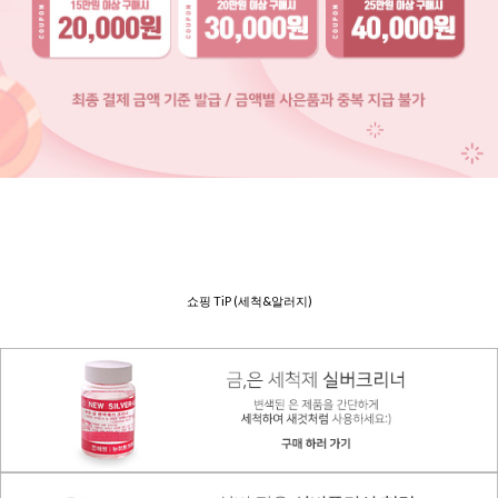
쇼핑 TiP (세척&알러지)