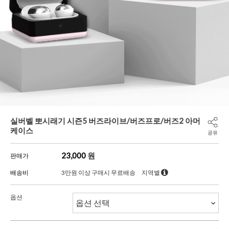
실버벨 뽀시래기 시즌5 버즈라이브/버즈프로/버즈2 아머
케이스
공유
23,000
원
판매가
배송비
3만원 이상 구매시 무료배송
지역별
옵션