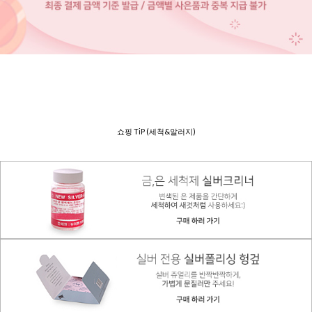
쇼핑 TiP (세척&알러지)