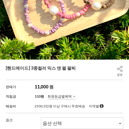
[핸드메이드] 3종컬러 믹스 앤 펄 팔찌
공유
11,000
원
판매가
적립금
110원
회원등급별혜택
배송비
2500,3만원 이상 구매시 무료배송
지역별
옵션