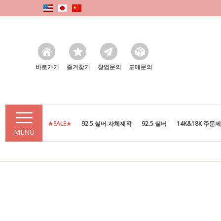
바로가기
즐겨찾기
창업문의
도매문의
★SALE★
92.5 실버 자체제작
92.5 실버
14K&18K 주문
MENU