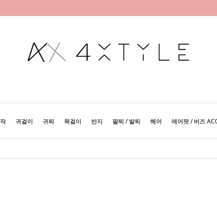
제작
귀걸이
귀찌
목걸이
반지
팔찌 / 발찌
헤어
에어팟 / 버즈 AC