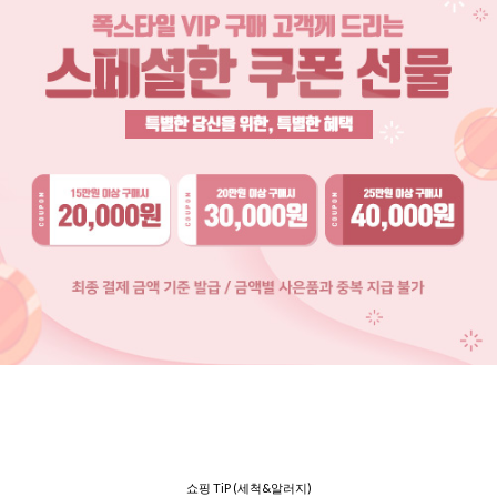
쇼핑 TiP (세척&알러지)