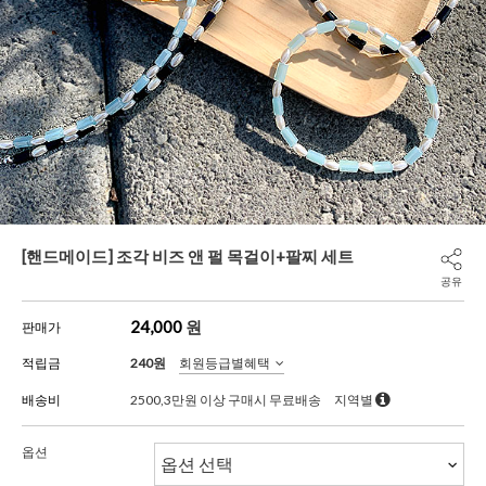
[핸드메이드] 조각 비즈 앤 펄 목걸이+팔찌 세트
공유
24,000
원
판매가
적립금
240원
회원등급별혜택
배송비
2500,3만원 이상 구매시 무료배송
지역별
옵션