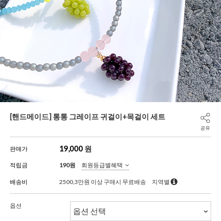
[핸드메이드] 통통 그레이프 귀걸이+목걸이 세트
공유
19,000
원
판매가
적립금
190원
회원등급별혜택
배송비
2500,3만원 이상 구매시 무료배송
지역별
옵션