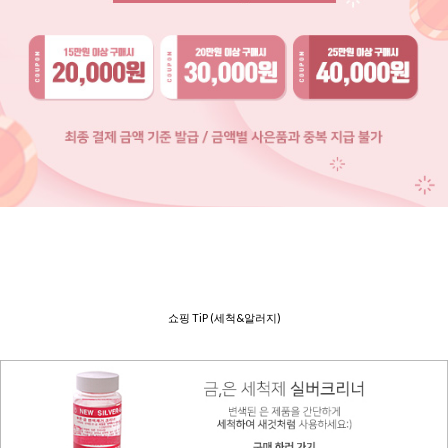
쇼핑 TiP (세척&알러지)