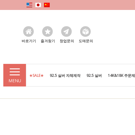
바로가기
즐겨찾기
창업문의
도매문의
★SALE★
92.5 실버 자체제작
92.5 실버
14K&18K 주문
MENU