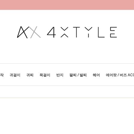
제작
귀걸이
귀찌
목걸이
반지
팔찌 / 발찌
헤어
에어팟 / 버즈 AC