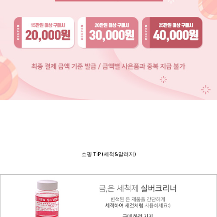
쇼핑 TiP (세척&알러지)