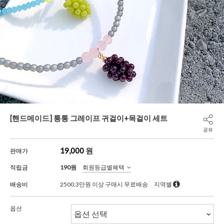
[핸드메이드] 통통 그레이프 귀걸이+목걸이 세트
공유
19,000
원
판매가
적립금
190원
회원등급별혜택
배송비
2500,3만원 이상 구매시 무료배송
지역별
옵션