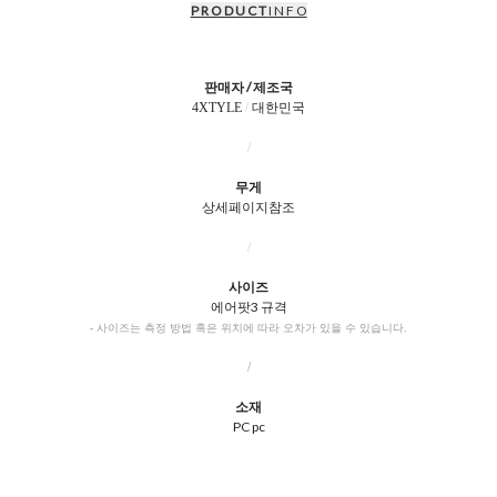
P R O D U C T
I N F O
판매자 / 제조국
4XTYLE
/
대한민국
/
무게
상세페이지참조
/
사이즈
에어팟3 규격
- 사이즈는 측정 방법 혹은 위치에 따라 오차가 있을 수 있습니다.
/
소재
PC pc