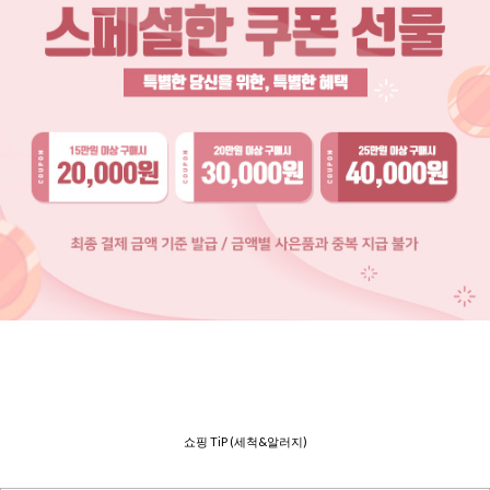
쇼핑 TiP (세척&알러지)