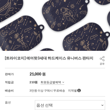
[트라이코지] 에어팟3세대 하드케이스 유니버스 판타지
공유
21,000
원
판매가
적립금
210원
회원등급별혜택
배송비
3만원 이상 구매시 무료배송
지역별
옵션