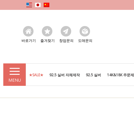
바로가기
즐겨찾기
창업문의
도매문의
★SALE★
92.5 실버 자체제작
92.5 실버
14K&18K 주문
MENU