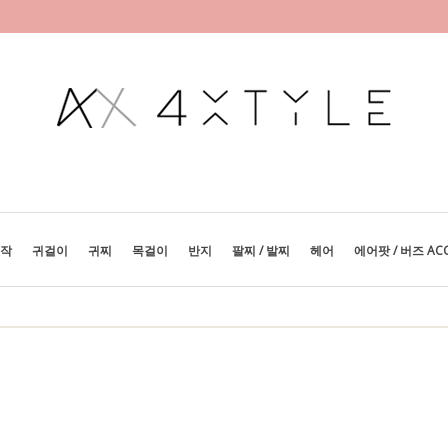
제작
귀걸이
귀찌
목걸이
반지
팔찌 / 발찌
헤어
에어팟 / 버즈 AC