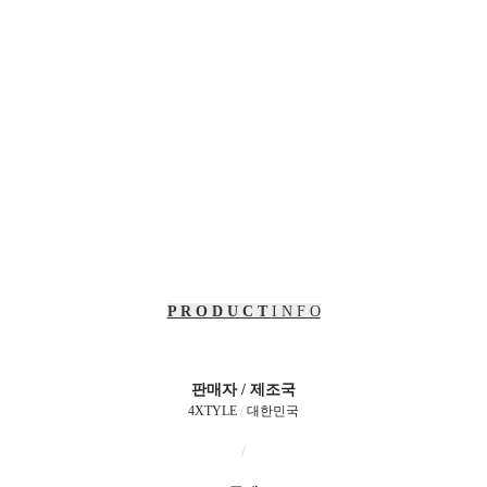
P R O D U C T
I N F O
판매자 / 제조국
4XTYLE
/
대한민국
/