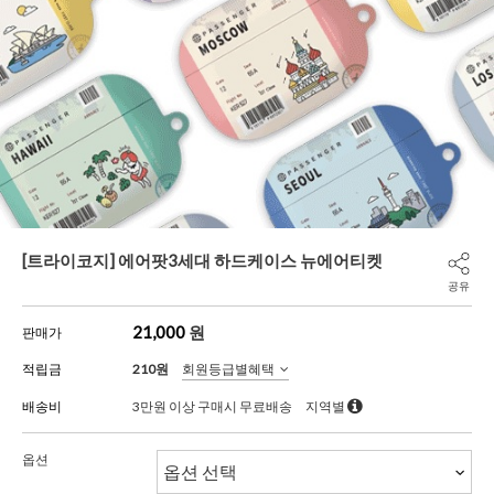
[트라이코지] 에어팟3세대 하드케이스 뉴에어티켓
공유
21,000
원
판매가
적립금
210원
회원등급별혜택
배송비
3만원 이상 구매시 무료배송
지역별
옵션