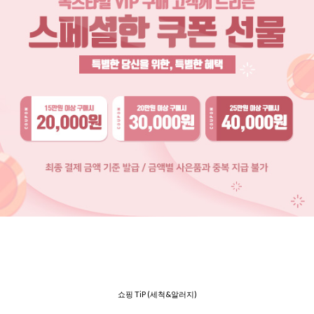
쇼핑 TiP (세척&알러지)