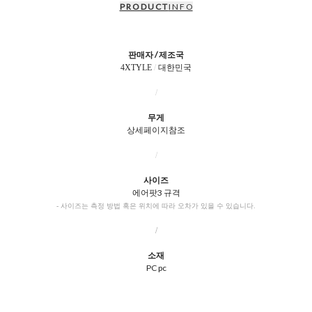
P R O D U C T
I N F O
판매자 / 제조국
4XTYLE
/
대한민국
/
무게
상세페이지참조
/
사이즈
에어팟3 규격
- 사이즈는 측정 방법 혹은 위치에 따라 오차가 있을 수 있습니다.
/
소재
PC pc