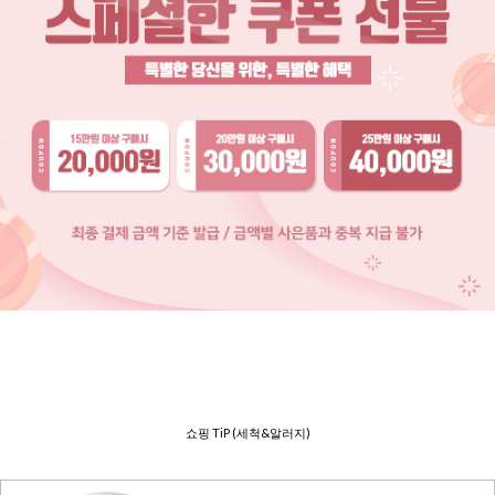
쇼핑 TiP (세척&알러지)