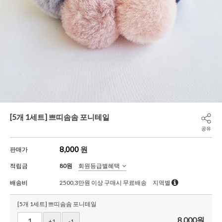
[5개 1세트] 쁘띠솜솜 포니테일
공유
8,000
원
판매가
적립금
80원
회원등급별혜택
배송비
2500,3만원 이상 구매시 무료배송
지역별
[5개 1세트] 쁘띠솜솜 포니테일
8,000
원
+1
-1