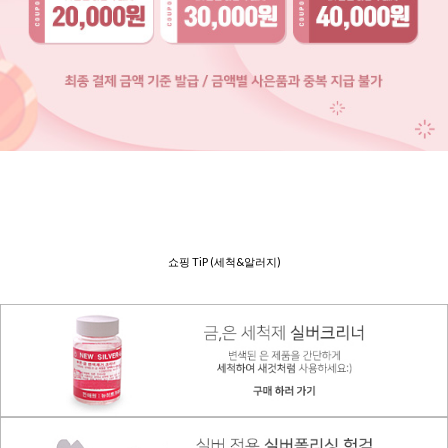
쇼핑 TiP (세척&알러지)