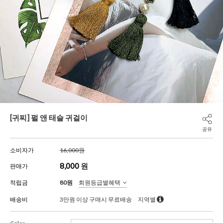
[귀찌] 펄 앤 태슬 귀걸이
공유
소비자가
16,000원
8,000
원
판매가
적립금
80원
회원등급별혜택
배송비
3만원 이상 구매시 무료배송
지역별