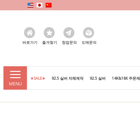
바로가기
즐겨찾기
창업문의
도매문의
★SALE★
92.5 실버 자체제작
92.5 실버
14K&18K 주문
MENU