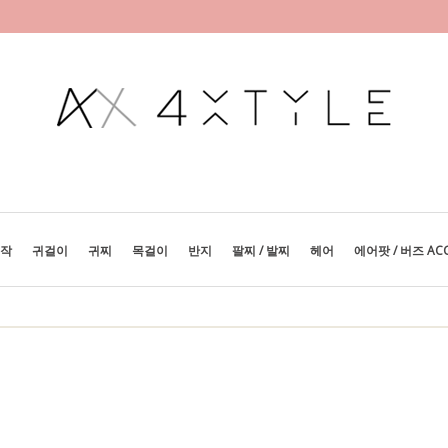
제작
귀걸이
귀찌
목걸이
반지
팔찌 / 발찌
헤어
에어팟 / 버즈 AC