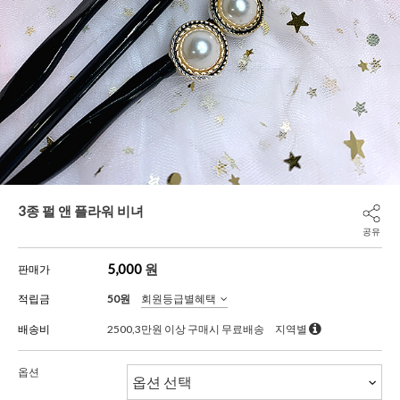
3종 펄 앤 플라워 비녀
공유
5,000
원
판매가
적립금
50원
회원등급별혜택
배송비
2500,3만원 이상 구매시 무료배송
지역별
옵션