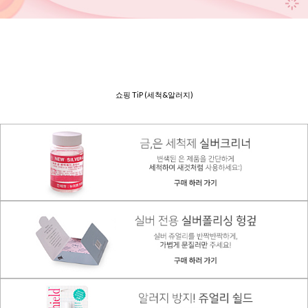
쇼핑 TiP (세척&알러지)