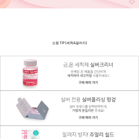
쇼핑 TiP (세척&알러지)