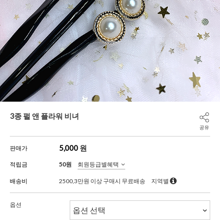
3종 펄 앤 플라워 비녀
공유
5,000
원
판매가
적립금
50원
회원등급별혜택
배송비
2500,3만원 이상 구매시 무료배송
지역별
옵션