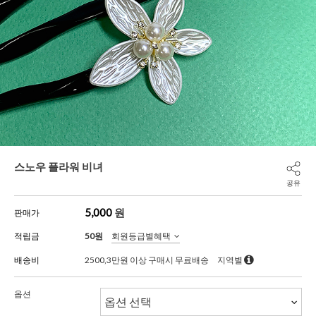
스노우 플라워 비녀
공유
5,000
원
판매가
적립금
50원
회원등급별혜택
배송비
2500,3만원 이상 구매시 무료배송
지역별
옵션