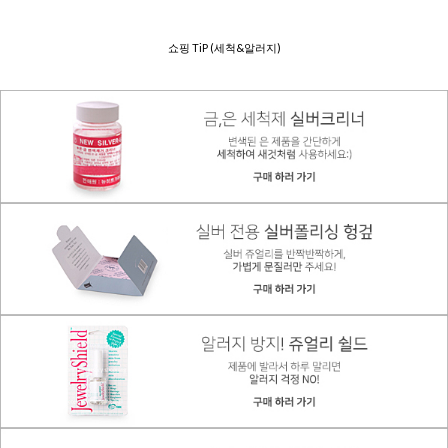
쇼핑 TiP (세척&알러지)