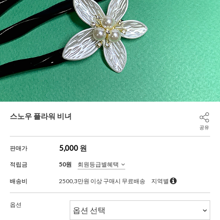
스노우 플라워 비녀
공유
5,000
원
판매가
적립금
50원
회원등급별혜택
배송비
2500,3만원 이상 구매시 무료배송
지역별
옵션