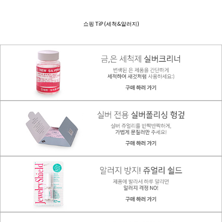
쇼핑 TiP (세척&알러지)