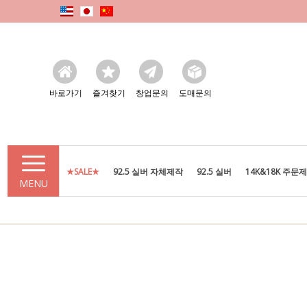
바로가기
즐겨찾기
창업문의
도매문의
★SALE★
92.5 실버 자체제작
92.5 실버
14K&18K 주문
MENU