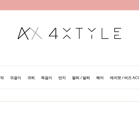
제작
귀걸이
귀찌
목걸이
반지
팔찌 / 발찌
헤어
에어팟 / 버즈 AC