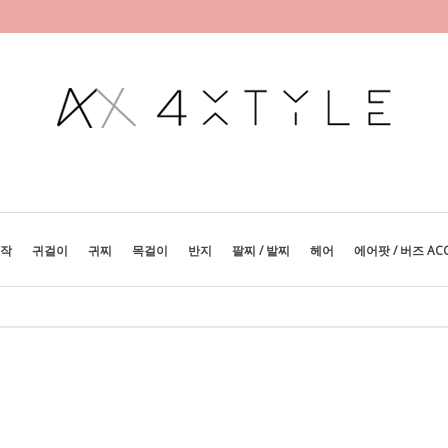
제작
귀걸이
귀찌
목걸이
반지
팔찌 / 발찌
헤어
에어팟 / 버즈 AC