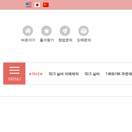
바로가기
즐겨찾기
창업문의
도매문의
★SALE★
92.5 실버 자체제작
92.5 실버
14K&18K 주문
MENU