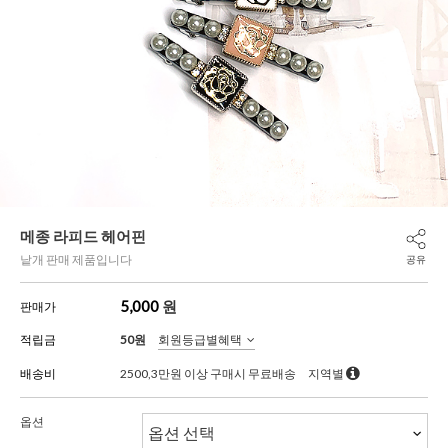
메종 라피드 헤어핀
낱개 판매 제품입니다
공유
5,000
원
판매가
적립금
50원
회원등급별혜택
배송비
2500,3만원 이상 구매시 무료배송
지역별
옵션