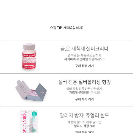
쇼핑 TiP (세척&알러지)