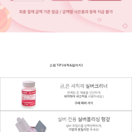
쇼핑 TiP (세척&알러지)