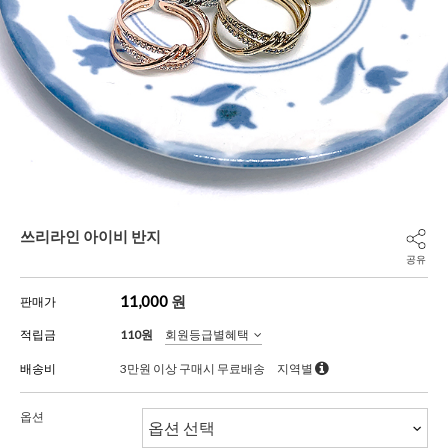
쓰리라인 아이비 반지
공유
11,000
원
판매가
적립금
110원
회원등급별혜택
배송비
3만원 이상 구매시 무료배송
지역별
옵션